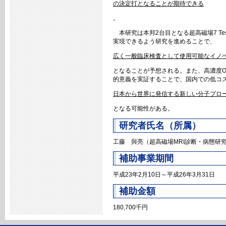
の決定打となることが期待できる
。
本研究は本邦2台目となる超高磁場7 Tesl
実現できるよう研究を進めることで、
広く一般臨床検査として使用可能なイノ
となることが予想される。また、高濃度O
的意義を実証することで、国内での低コ
日本から世界に発信する新しい分子プロ
となる可能性がある。
研究者氏名（所属）
工藤 與亮（超高磁場MRI診断・病態研
補助事業期間
平成23年2月10日～平成26年3月31日
補助金額
180,700千円