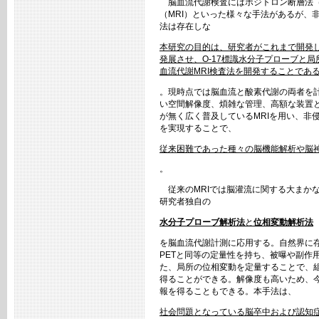
脳血流代謝検査にはポジトロン断層法（PE
（MRI）といった様々な手法があるが、
法は存在しな
本研究の目的は、研究者がこれまで開発し
発展させ、O-17標識水分子プローブと
血流代謝MRI検査法を開発することであ
。現時点では脳血流と酸素代謝の両者を計
い空間解像度、煩雑な管理、高額な装置
が無く広く普及しているMRIを用い、非
を実現することで、
従来困難であった種々の脳機能解析や脳
。
従来のMRIでは脳灌流に関する大まか
研究者独自の
水分子プローブ解析法
と
位相変動解析法
を脳血流代謝計測に応用する。自然界に存
PETと同等の定量性を持ち、被曝や副作
た、局所の位相変動を定量することで、
得ることができる。解像度も高いため、
報を得ることもできる。本手法は、
社会問題となっている脳卒中および認知